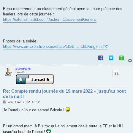
Beau resserrement au classement général avec la chute précoce des
leaders lors de cette journée :
https://site.nolimit63.com/?action=ClassementGeneral
Photos de la soirée :
https://www.amazon.fr/photos/share/1fSB ... CkLKmg7nnf
Surfin'Bird
Level6
Re: Compte rendu journée du 19 mars 2022 – jusqu’au bout
de la nuit !
M
ven. 1 avr. 2022, 18:12
e
s
Je l'aurai un jour ce satané Bricolo !
s
a
g
e
Et un grand merci à Bullrox qui a brillament dealé toute la TF et le HU
jusqu'au bout de l'ennui !