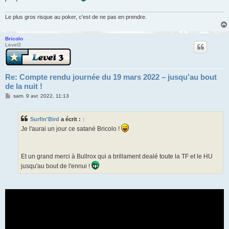
Le plus gros risque au poker, c'est de ne pas en prendre.
Bricolo
Level3
Re: Compte rendu journée du 19 mars 2022 – jusqu’au bout
de la nuit !
M
sam. 9 avr. 2022, 11:13
e
s
s
Surfin'Bird
a écrit :
↑
a
g
Je l'aurai un jour ce satané Bricolo !
e
Et un grand merci à Bullrox qui a brillament dealé toute la TF et le HU
jusqu'au bout de l'ennui !