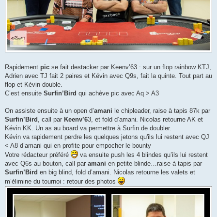
Rapidement
pic
se fait destacker par Keenv’63 : sur un flop rainbow KTJ,
Adrien avec TJ fait 2 paires et Kévin avec Q9s, fait la quinte. Tout part au
flop et Kévin double.
C’est ensuite
Surfin’Bird
qui achève pic avec Aq > A3
On assiste ensuite à un open d’
amani
le chipleader, raise à tapis 87k par
Surfin’Bird
, call par
Keenv’6
3, et fold d’amani. Nicolas retourne AK et
Kévin KK. Un as au board va permettre à Surfin de doubler.
Kévin va rapidement perdre les quelques jetons qu'ils lui restent avec QJ
< A8 d’amani qui en profite pour empocher le bounty
Votre rédacteur préféré
va ensuite push les 4 blindes qu’ils lui restent
avec Q6s au bouton, call par
amani
en petite blinde…raise à tapis par
Surfin’Bird
en big blind, fold d’amani. Nicolas retourne les valets et
m’élimine du tournoi : retour des photos