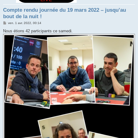
Compte rendu journée du 19 mars 2022 – jusqu’au
bout de la nuit !
M
ven. 1 avr. 2022, 00:14
e
s
Nous étions 42 participants ce samedi.
s
a
g
e