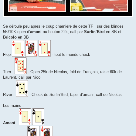
Se déroule peu après le coup charnière de cette TF : sur des blindes
5K/10K open d’
amani
au bouton 22k, call par
Surfin’Bird
en SB et
Bricolo
en BB
Flop
- tout le monde check
Turn :
- Open 25k de Nicolas, fold de François, raise 60k de
Laurent, call par Nico
River :
- Check de Surfin’Bird, tapis d’amani, call de Nicolas
Les mains :
Amani
: