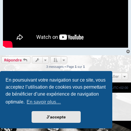
Répondre
3 messages • Page
1
sur
1
Aller
En poursuivant votre navigation sur ce site, vous
acceptez l’utilisation de cookies vous permettant
Site Web
Portail
Forum
Fuseau horaire sur
UTC+02:00
de bénéficier d’une expérience de navigation
Développé par
phpBB
® Forum Software © phpBB Limited
optimale.
En savoir plus…
Traduction française officielle
©
Qiaeru
Custom Code
extension pour phpBB
Confidentialité
|
Conditions
J’accepte