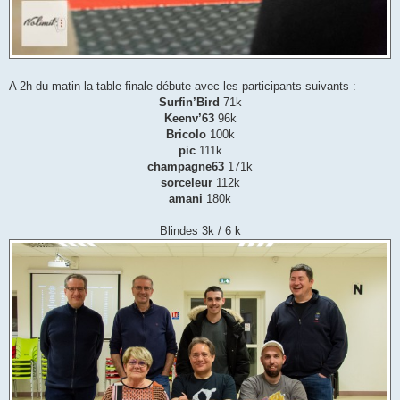
A 2h du matin la table finale débute avec les participants suivants :
Surfin’Bird
71k
Keenv’63
96k
Bricolo
100k
pic
111k
champagne63
171k
sorceleur
112k
amani
180k
Blindes 3k / 6 k