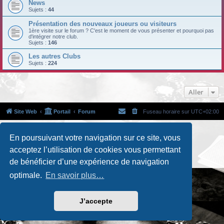
News
Sujets :
44
Présentation des nouveaux joueurs ou visiteurs
1ère visite sur le forum ? C'est le moment de vous présenter et pourquoi pas
d'intégrer notre club.
Sujets :
146
Les autres Clubs
Sujets :
224
Aller
Site Web
Portail
Forum
Fuseau horaire sur
UTC+02:00
Développé par
phpBB
® Forum Software © phpBB Limited
En poursuivant votre navigation sur ce site, vous
Traduction française officielle
©
Qiaeru
acceptez l’utilisation de cookies vous permettant
Custom Code
extension pour phpBB
Confidentialité
|
Conditions
de bénéficier d’une expérience de navigation
optimale.
En savoir plus…
J’accepte