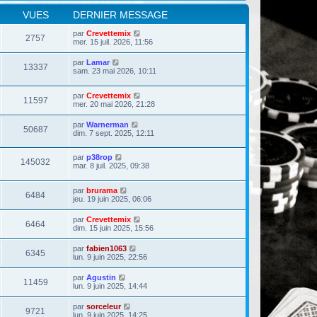
VUES
DERNIER MESSAGE
par
Crevettemix
2757
mer. 15 juil. 2026, 11:56
par
Lamar
13337
sam. 23 mai 2026, 10:11
par
Crevettemix
11597
mer. 20 mai 2026, 21:28
par
Warnerman
50687
dim. 7 sept. 2025, 12:11
par
p38rop
145032
mar. 8 juil. 2025, 09:38
par
brurama
6484
jeu. 19 juin 2025, 06:06
par
Crevettemix
6464
dim. 15 juin 2025, 15:56
par
fabien1063
6345
lun. 9 juin 2025, 22:56
par
Agustin
11459
lun. 9 juin 2025, 14:44
par
sorceleur
9721
lun. 9 juin 2025, 14:25