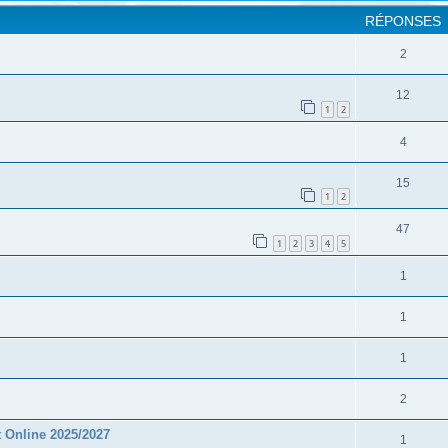
RÉPONSES
2
12
1
2
4
15
1
2
47
1
2
3
4
5
1
1
1
2
 Online 2025/2027
1