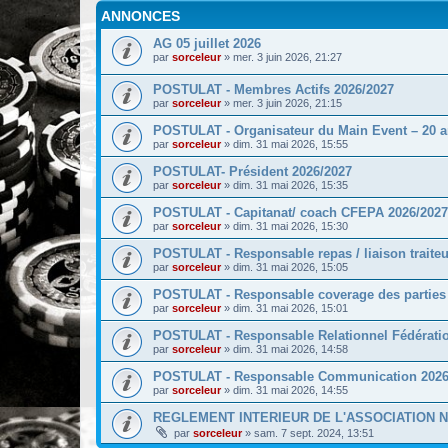
ANNONCES
AG 05 juillet 2026
par
sorceleur
»
mer. 3 juin 2026, 21:27
POSTULAT - Membres Actifs 2026/2027
par
sorceleur
»
mer. 3 juin 2026, 21:15
POSTULAT - Organisateur du Main Event – 20 a
par
sorceleur
»
dim. 31 mai 2026, 15:55
POSTULAT- Président 2026/2027
par
sorceleur
»
dim. 31 mai 2026, 15:35
POSTULAT - Capitanat/ coach CFEPA 2026/2027
par
sorceleur
»
dim. 31 mai 2026, 15:30
POSTULAT - Responsable repas / liaison traiteu
par
sorceleur
»
dim. 31 mai 2026, 15:05
POSTULAT - Responsable coverage des parties &
par
sorceleur
»
dim. 31 mai 2026, 15:01
POSTULAT - Responsable Relationnel Fédération
par
sorceleur
»
dim. 31 mai 2026, 14:58
POSTULAT - Responsable Communication 2026
par
sorceleur
»
dim. 31 mai 2026, 14:55
REGLEMENT INTERIEUR DE L'ASSOCIATION NOLI
par
sorceleur
»
sam. 7 sept. 2024, 13:51