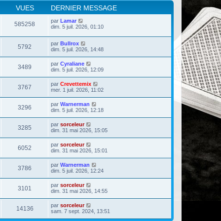
VUES
DERNIER MESSAGE
par
Lamar
585258
dim. 5 juil. 2026, 01:10
par
Bullrox
5792
dim. 5 juil. 2026, 14:48
par
Cyraliane
3489
dim. 5 juil. 2026, 12:09
par
Crevettemix
3767
mer. 1 juil. 2026, 11:02
par
Warnerman
3296
dim. 5 juil. 2026, 12:18
par
sorceleur
3285
dim. 31 mai 2026, 15:05
par
sorceleur
6052
dim. 31 mai 2026, 15:01
par
Warnerman
3786
dim. 5 juil. 2026, 12:24
par
sorceleur
3101
dim. 31 mai 2026, 14:55
par
sorceleur
14136
sam. 7 sept. 2024, 13:51