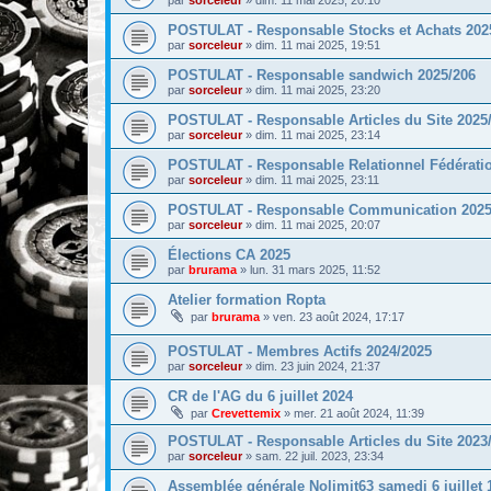
par
sorceleur
»
dim. 11 mai 2025, 20:10
POSTULAT - Responsable Stocks et Achats 202
par
sorceleur
»
dim. 11 mai 2025, 19:51
POSTULAT - Responsable sandwich 2025/206
par
sorceleur
»
dim. 11 mai 2025, 23:20
POSTULAT - Responsable Articles du Site 2025
par
sorceleur
»
dim. 11 mai 2025, 23:14
POSTULAT - Responsable Relationnel Fédération
par
sorceleur
»
dim. 11 mai 2025, 23:11
POSTULAT - Responsable Communication 2025
par
sorceleur
»
dim. 11 mai 2025, 20:07
Élections CA 2025
par
brurama
»
lun. 31 mars 2025, 11:52
Atelier formation Ropta
par
brurama
»
ven. 23 août 2024, 17:17
POSTULAT - Membres Actifs 2024/2025
par
sorceleur
»
dim. 23 juin 2024, 21:37
CR de l'AG du 6 juillet 2024
par
Crevettemix
»
mer. 21 août 2024, 11:39
POSTULAT - Responsable Articles du Site 2023
par
sorceleur
»
sam. 22 juil. 2023, 23:34
Assemblée générale Nolimit63 samedi 6 juillet 