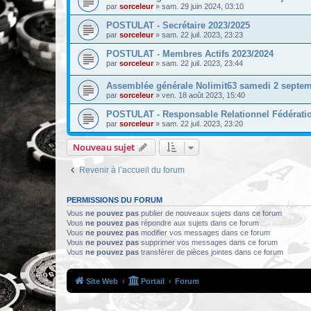
par
sorceleur
»
sam. 29 juin 2024, 03:10
POSTULAT - Secrétaire 2023/2025
par
sorceleur
»
sam. 22 juil. 2023, 23:23
POSTULAT - Membres Actifs 2023/2024
par
sorceleur
»
sam. 22 juil. 2023, 23:44
Assemblée générale Nolimit63 samedi 2 septe
par
sorceleur
»
ven. 18 août 2023, 15:40
POSTULAT - Responsable Relationnel Fédération
par
sorceleur
»
sam. 22 juil. 2023, 23:20
Nouveau sujet
Revenir à l’accueil du forum
PERMISSIONS DU FORUM
Vous
ne pouvez pas
publier de nouveaux sujets dans ce forum
Vous
ne pouvez pas
répondre aux sujets dans ce forum
Vous
ne pouvez pas
modifier vos messages dans ce forum
Vous
ne pouvez pas
supprimer vos messages dans ce forum
Vous
ne pouvez pas
transférer de pièces jointes dans ce forum
Site Web
Portail
Forum