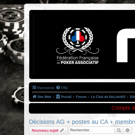
Association NoLimit63
Le poker à Clermont-Ferrand
Raccourcis
FAQ
Site Web
Portail
Forum
Le Club de NoLimit63
Déc
Compte à 
Décisions AG + postes au CA + membre
Recher
Re
Nouveau sujet