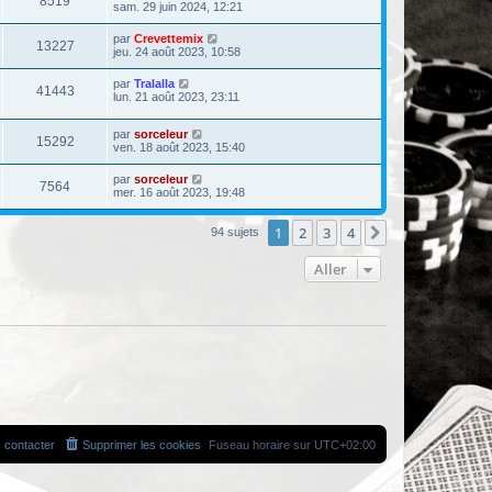
8519
sam. 29 juin 2024, 12:21
par
Crevettemix
13227
jeu. 24 août 2023, 10:58
par
Tralalla
41443
lun. 21 août 2023, 23:11
par
sorceleur
15292
ven. 18 août 2023, 15:40
par
sorceleur
7564
mer. 16 août 2023, 19:48
1
2
3
4
Suivant
94 sujets
Aller
 contacter
Supprimer les cookies
Fuseau horaire sur
UTC+02:00