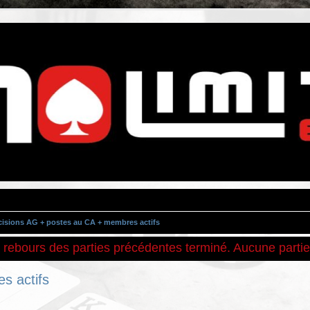
isions AG + postes au CA + membres actifs
rebours des parties précédentes terminé. Aucune partie
s actifs
cher
cherche avancée