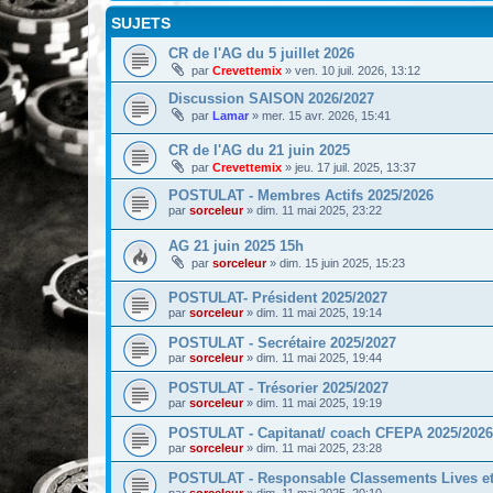
SUJETS
CR de l'AG du 5 juillet 2026
par
Crevettemix
»
ven. 10 juil. 2026, 13:12
Discussion SAISON 2026/2027
par
Lamar
»
mer. 15 avr. 2026, 15:41
CR de l'AG du 21 juin 2025
par
Crevettemix
»
jeu. 17 juil. 2025, 13:37
POSTULAT - Membres Actifs 2025/2026
par
sorceleur
»
dim. 11 mai 2025, 23:22
AG 21 juin 2025 15h
par
sorceleur
»
dim. 15 juin 2025, 15:23
POSTULAT- Président 2025/2027
par
sorceleur
»
dim. 11 mai 2025, 19:14
POSTULAT - Secrétaire 2025/2027
par
sorceleur
»
dim. 11 mai 2025, 19:44
POSTULAT - Trésorier 2025/2027
par
sorceleur
»
dim. 11 mai 2025, 19:19
POSTULAT - Capitanat/ coach CFEPA 2025/2026
par
sorceleur
»
dim. 11 mai 2025, 23:28
POSTULAT - Responsable Classements Lives et