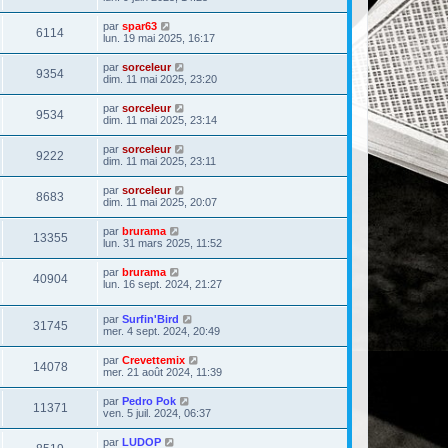
par
spar63
6114
lun. 19 mai 2025, 16:17
par
sorceleur
9354
dim. 11 mai 2025, 23:20
par
sorceleur
9534
dim. 11 mai 2025, 23:14
par
sorceleur
9222
dim. 11 mai 2025, 23:11
par
sorceleur
8683
dim. 11 mai 2025, 20:07
par
brurama
13355
lun. 31 mars 2025, 11:52
par
brurama
40904
lun. 16 sept. 2024, 21:27
par
Surfin'Bird
31745
mer. 4 sept. 2024, 20:49
par
Crevettemix
14078
mer. 21 août 2024, 11:39
par
Pedro Pok
11371
ven. 5 juil. 2024, 06:37
par
LUDOP