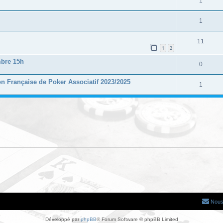
1
1
11
1
2
mbre 15h
0
 Française de Poker Associatif 2023/2025
1
Nous
Développé par
phpBB
® Forum Software © phpBB Limited