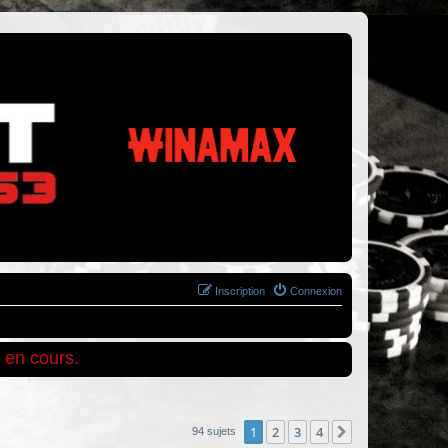
Inscription
Connexion
 en cours.
1
2
3
4
Suivant
94 sujets