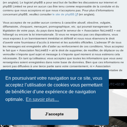
(en anglais). Le logiciel phpBB a pour seul but de faciliter les discussions sur internet et
phpBB Limited ne peut en aucun cas être tenu comme responsable de la conduite et du
contenu que nous acceptons et que nous n’acceptons pas. Pour plus d’informations
concernant phpBB, veuillez consulter
le site de phpBB
(en anglais).
Vous acceptez de ne publier aucun contenu à caractère abusif, obscène, vulgaire,
diffamatoire, choquant, menaçant, pornographique, etc. qui pourrait transgresser la
législation de votre pays, du pays dans lequel le serveur de « Association NoLimit63 » est
hébergé ou encore la loi internationale. Si vous ne respectez pas ces dispositions, vous
vous exposez à un bannissement immédiat et définitif et nous nous réservons le droit
d’avertir votre fournisseur d’accès à internet et les autorités officielles. L’adresse IP de tous
les messages est enregistrée afin d’aider au renforcement de ces conditions. Vous acceptez
le fait que « Association NoLimit63 » ait le droit de supprimer, de modifier, de déplacer ou de
verrouiller n’importe quel sujet et message à n’importe quel moment si nous estimons cela
nécessaire. En tant qu’utilisateur, vous acceptez que toutes les informations que vous avez
renseignées soient enregistrées dans notre base de données. Bien que ces informations ne
seront pas diffusées à une tierce partie sans votre consentement, ni « Association
NoLimit63 », ni phpBB, ne pourront être tenus comme responsables en cas de tentative de
piratage informatique visant à compromettre vos données.
En poursuivant votre navigation sur ce site, vous
Site Web
Portail
Forum
Fuseau horaire sur
UTC+02:00
acceptez l’utilisation de cookies vous permettant
de bénéficier d’une expérience de navigation
Développé par
phpBB
® Forum Software © phpBB Limited
optimale.
En savoir plus…
Traduction française officielle
©
Qiaeru
Custom Code
extension pour phpBB
Confidentialité
|
Conditions
J’accepte