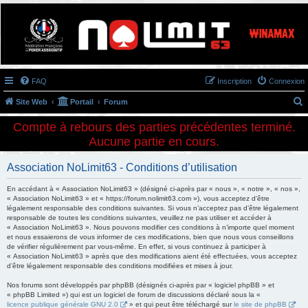
Association NoLimit63
Le poker à Clermont-Ferrand
FAQ
Inscription
Connexion
Site Web
Portail
Forum
e
Compte à rebours des parties précédentes terminé.
c
Aucune partie en cours.
h
Association NoLimit63 - Conditions d’utilisation
e
r
En accédant à « Association NoLimit63 » (désigné ci-après par « nous », « notre », « nos »,
« Association NoLimit63 » et « https://forum.nolimit63.com »), vous acceptez d’être
c
légalement responsable des conditions suivantes. Si vous n’acceptez pas d’être légalement
h
responsable de toutes les conditions suivantes, veuillez ne pas utiliser et accéder à
« Association NoLimit63 ». Nous pouvons modifier ces conditions à n’importe quel moment
e
et nous essaierons de vous informer de ces modifications, bien que nous vous conseillons
de vérifier régulièrement par vous-même. En effet, si vous continuez à participer à
r
« Association NoLimit63 » après que des modifications aient été effectuées, vous acceptez
d’être légalement responsable des conditions modifiées et mises à jour.
Nos forums sont développés par phpBB (désignés ci-après par « logiciel phpBB » et
« phpBB Limited ») qui est un logiciel de forum de discussions déclaré sous la «
licence publique générale GNU 2.0
» et qui peut être téléchargé sur
le site de phpBB