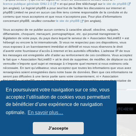
licence publique générale GNU 2.0
» et qui peut être téléchargé sur
le site de phpBB
(en anglais). Le logiciel phpBB a pour seul but de faciliter les discussions sur internet et
phpBB Limited ne peut en aucun cas être tenu comme responsable de la conduite et du
contenu que nous acceptons et que nous n’acceptons pas. Pour plus d’informations
concernant phpBB, veuillez consulter
le site de phpBB
(en anglais).
Vous acceptez de ne publier aucun contenu à caractère abusif, obscène, vulgaire,
diffamatoire, choquant, menaçant, pornographique, etc. qui pourrait transgresser la
législation de votre pays, du pays dans lequel le serveur de « Association NoLimit63 » est
hébergé ou encore la loi internationale. Si vous ne respectez pas ces dispositions, vous
vous exposez à un bannissement immédiat et définitif et nous nous réservons le droit
d’avertir votre fournisseur d’accès à internet et les autorités officielles. L’adresse IP de tous
les messages est enregistrée afin d’aider au renforcement de ces conditions. Vous acceptez
le fait que « Association NoLimit63 » ait le droit de supprimer, de modifier, de déplacer ou de
verrouiller n’importe quel sujet et message à n’importe quel moment si nous estimons cela
nécessaire. En tant qu’utilisateur, vous acceptez que toutes les informations que vous avez
renseignées soient enregistrées dans notre base de données. Bien que ces informations ne
seront pas diffusées à une tierce partie sans votre consentement, ni « Association
NoLimit63 », ni phpBB, ne pourront être tenus comme responsables en cas de tentative de
piratage informatique visant à compromettre vos données.
En poursuivant votre navigation sur ce site, vous
acceptez l’utilisation de cookies vous permettant
de bénéficier d’une expérience de navigation
Site Web
Portail
Forum
Fuseau horaire sur
UTC+02:00
optimale.
En savoir plus…
Développé par
phpBB
® Forum Software © phpBB Limited
Traduction française officielle
©
Qiaeru
J’accepte
Custom Code
extension pour phpBB