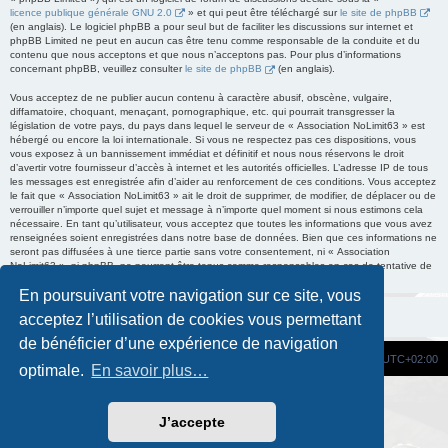
licence publique générale GNU 2.0
» et qui peut être téléchargé sur
le site de phpBB
(en anglais). Le logiciel phpBB a pour seul but de faciliter les discussions sur internet et
phpBB Limited ne peut en aucun cas être tenu comme responsable de la conduite et du
contenu que nous acceptons et que nous n’acceptons pas. Pour plus d’informations
concernant phpBB, veuillez consulter
le site de phpBB
(en anglais).
Vous acceptez de ne publier aucun contenu à caractère abusif, obscène, vulgaire,
diffamatoire, choquant, menaçant, pornographique, etc. qui pourrait transgresser la
législation de votre pays, du pays dans lequel le serveur de « Association NoLimit63 » est
hébergé ou encore la loi internationale. Si vous ne respectez pas ces dispositions, vous
vous exposez à un bannissement immédiat et définitif et nous nous réservons le droit
d’avertir votre fournisseur d’accès à internet et les autorités officielles. L’adresse IP de tous
les messages est enregistrée afin d’aider au renforcement de ces conditions. Vous acceptez
le fait que « Association NoLimit63 » ait le droit de supprimer, de modifier, de déplacer ou de
verrouiller n’importe quel sujet et message à n’importe quel moment si nous estimons cela
nécessaire. En tant qu’utilisateur, vous acceptez que toutes les informations que vous avez
renseignées soient enregistrées dans notre base de données. Bien que ces informations ne
seront pas diffusées à une tierce partie sans votre consentement, ni « Association
NoLimit63 », ni phpBB, ne pourront être tenus comme responsables en cas de tentative de
piratage informatique visant à compromettre vos données.
En poursuivant votre navigation sur ce site, vous
acceptez l’utilisation de cookies vous permettant
de bénéficier d’une expérience de navigation
Site Web
Portail
Forum
Fuseau horaire sur
UTC+02:00
optimale.
En savoir plus…
Développé par
phpBB
® Forum Software © phpBB Limited
Traduction française officielle
©
Qiaeru
J’accepte
Custom Code
extension pour phpBB