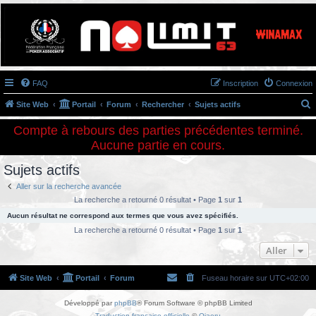
Association NoLimit63
Le poker à Clermont-Ferrand
FAQ
Inscription
Connexion
Site Web
Portail
Forum
Rechercher
Sujets actifs
e
Compte à rebours des parties précédentes terminé.
c
Aucune partie en cours.
h
Sujets actifs
e
Aller sur la recherche avancée
r
La recherche a retourné 0 résultat • Page
1
sur
1
c
Aucun résultat ne correspond aux termes que vous avez spécifiés.
h
La recherche a retourné 0 résultat • Page
1
sur
1
e
Aller
r
Site Web
Portail
Forum
Fuseau horaire sur
UTC+02:00
Développé par
phpBB
® Forum Software © phpBB Limited
Traduction française officielle
©
Qiaeru