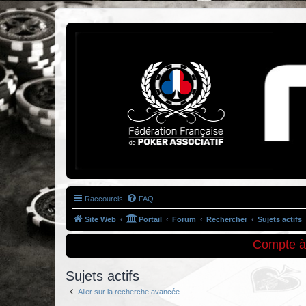
Association NoLimit63
Le poker à Clermont-Ferrand
Raccourcis
FAQ
Site Web
Portail
Forum
Rechercher
Sujets actifs
Compte à 
Sujets actifs
Aller sur la recherche avancée