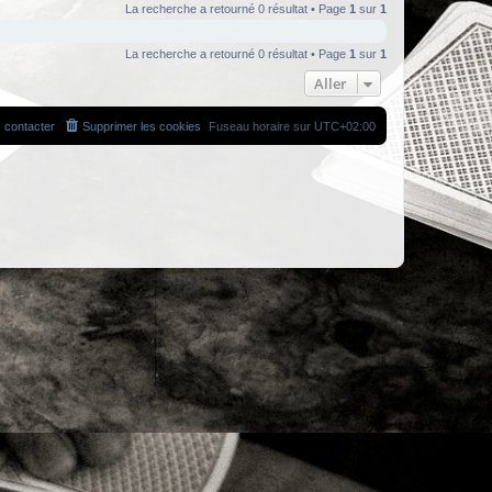
La recherche a retourné 0 résultat • Page
1
sur
1
La recherche a retourné 0 résultat • Page
1
sur
1
Aller
 contacter
Supprimer les cookies
Fuseau horaire sur
UTC+02:00