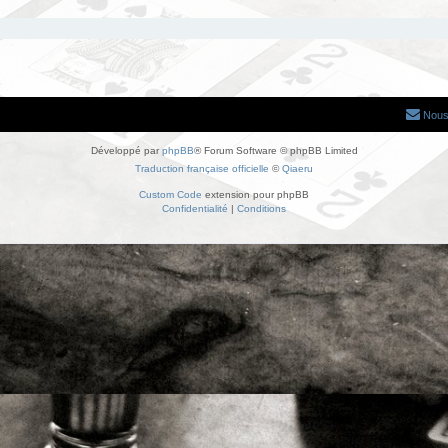
Nous
Développé par
phpBB
® Forum Software © phpBB Limited
Traduction française officielle
©
Qiaeru
Custom Code
extension pour phpBB
Confidentialité
|
Conditions