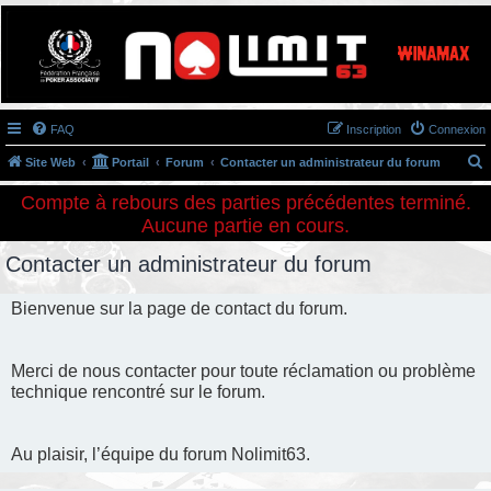
Association NoLimit63
Le poker à Clermont-Ferrand
FAQ
Inscription
Connexion
Site Web
Portail
Forum
Contacter un administrateur du forum
e
Compte à rebours des parties précédentes terminé.
c
Aucune partie en cours.
h
Contacter un administrateur du forum
e
r
Bienvenue sur la page de contact du forum.
c
h
Merci de nous contacter pour toute réclamation ou problème
e
technique rencontré sur le forum.
r
Au plaisir, l’équipe du forum Nolimit63.