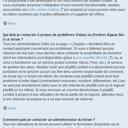
Ce programme a été développé et mis sous licence par phpBB Limited. Si
vous souhaitez proposer l’intégration d’une nouvelle fonctionnalité, veuillez
vous rendre sur
notre centre d’idées
(en anglais) où vous pourrez voter pour
les idées soumises par d’autres utilisateurs et suggérer les vôtres.
Haut
Qui dois-je contacter à propos de problèmes d’abus ou d’ordres légaux liés
à ce forum ?
Tous les administrateurs listés sur la page « L’équipe » devraient être un
contact approprié concernant ces problèmes. Si vous n’obtenez aucune
réponse de leur part, vous devriez alors contacter le propriétaire du domaine
(dont les informations sont disponibles grâce à
une requête WHOIS
), ou, si
celui-ci fonctionne sur un service gratuit (comme Yahoo, Free, etc.), le service
de gestion des abus. Veuillez noter que phpBB Limited n’a absolument aucune
juridiction et ne peut en aucun cas être tenu comme responsable de comment,
où et par qui ce forum est utilisé. Ne contactez pas phpBB Limited pour tout
problème d’ordre légal (commentaire incessant, insultant, diffamatoire, etc.) qui
ne sont pas directement reliés avec le site internet de phpBB.com ou le logiciel
phpBB en lui-même. Si vous envoyez un courrier électronique à phpBB
Limited à propos d’une utilisation de tierce partie de ce logiciel, attendez-vous
à une réponse laconique ou à ne pas recevoir de réponse.
Haut
Comment puis-je contacter un administrateur du forum ?
Tous les utilisateurs du forum peuvent utiliser le formulaire disponible sur le