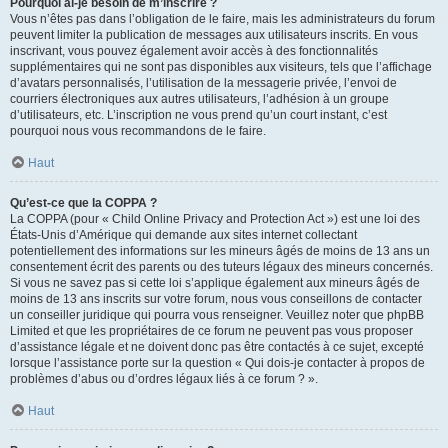
Pourquoi ai-je besoin de m’inscrire ?
Vous n’êtes pas dans l’obligation de le faire, mais les administrateurs du forum
peuvent limiter la publication de messages aux utilisateurs inscrits. En vous
inscrivant, vous pouvez également avoir accès à des fonctionnalités
supplémentaires qui ne sont pas disponibles aux visiteurs, tels que l’affichage
d’avatars personnalisés, l’utilisation de la messagerie privée, l’envoi de
courriers électroniques aux autres utilisateurs, l’adhésion à un groupe
d’utilisateurs, etc. L’inscription ne vous prend qu’un court instant, c’est
pourquoi nous vous recommandons de le faire.
Haut
Qu’est-ce que la COPPA ?
La COPPA (pour « Child Online Privacy and Protection Act ») est une loi des
États-Unis d’Amérique qui demande aux sites internet collectant
potentiellement des informations sur les mineurs âgés de moins de 13 ans un
consentement écrit des parents ou des tuteurs légaux des mineurs concernés.
Si vous ne savez pas si cette loi s’applique également aux mineurs âgés de
moins de 13 ans inscrits sur votre forum, nous vous conseillons de contacter
un conseiller juridique qui pourra vous renseigner. Veuillez noter que phpBB
Limited et que les propriétaires de ce forum ne peuvent pas vous proposer
d’assistance légale et ne doivent donc pas être contactés à ce sujet, excepté
lorsque l’assistance porte sur la question « Qui dois-je contacter à propos de
problèmes d’abus ou d’ordres légaux liés à ce forum ? ».
Haut